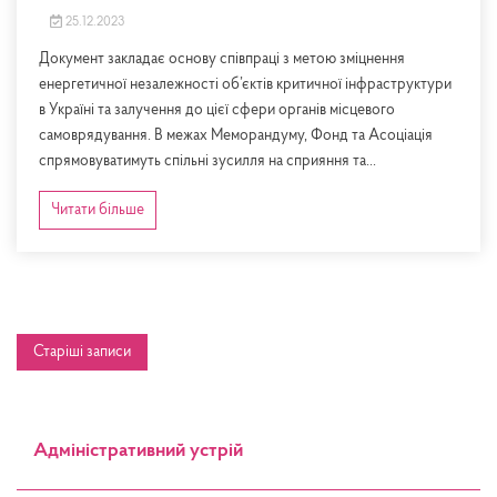
25.12.2023
Документ закладає основу співпраці з метою зміцнення
енергетичної незалежності об’єктів критичної інфраструктури
в Україні та залучення до цієї сфери органів місцевого
самоврядування. В межах Меморандуму, Фонд та Асоціація
спрямовуватимуть спільні зусилля на сприяння та...
Читати більше
Навігація
Старіші записи
записів
Адміністративний устрій