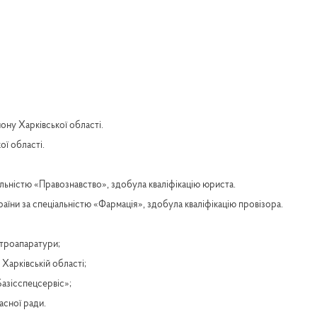
ону Харківської області.
ї області.
альністю «Правознавство», здобула кваліфікацію юриста.
аїни за спеціальністю «Фармація», здобула кваліфікацію провізора.
ктроапаратури;
 Харківській області;
Базісспецсервіс»;
асної ради.