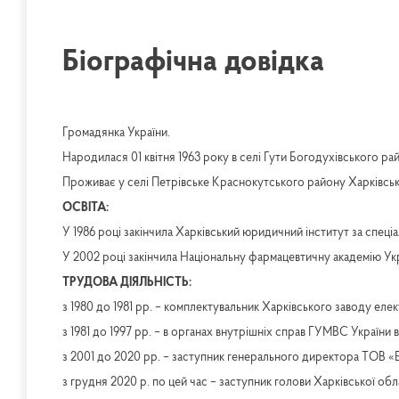
Біографічна довідка
Громадянка України.
Народилася 01 квітня 1963 року в селі Гути Богодухівського рай
Проживає у селі Петрівське Краснокутського району Харківсько
ОСВІТА:
У 1986 році закінчила Харківський юридичний інститут за спеці
У 2002 році закінчила Національну фармацевтичну академію Укр
ТРУДОВА ДІЯЛЬНІСТЬ:
з 1980 до 1981 рр. – комплектувальник Харківського заводу еле
з 1981 до 1997 рр. – в органах внутрішніх справ ГУМВС України в
з 2001 до 2020 рр. – заступник генерального директора ТОВ «
з грудня 2020 р. по цей час – заступник голови Харківської обл