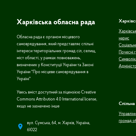
Харківська обласна рада
Харківс
Харківськ
Обласна рада є органом місцевого
нарис
самоврядування, який представляє спільні
Соціальн
інтереси територіальних громад сіл, селищ,
Почесні 
міст області, у рамках повноважень,
Символік
визначених у Конституції України та Законі
Адмініст
України "Про місцеве самоврядування в
Україні"
Увесь вміст доступний за ліцензією Creative
Commons Attribution 4.0 International license,
Спільна 
якщо не зазначено інше
Управлін
громад о
вул. Сумська, 64, м. Харків, Україна,
61022