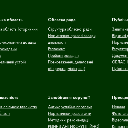
ька область
Обласна рада
Публічн
а область. Історичний
Структура обласної ради
Запити н
Нормативно-правові засади
Відкриті 
о-економічна довідка
діяльності
Норматив
громадяни
Регламент
Регулято
а
Прийом громадян
Документ
ративний устрій
Повноваження, делеговані
ОБЛАСН
облдержадміністрації
Публічні 
власність
Запобігання корупції
Пресце
ня спільною власністю
Антикорупційна програма
Новини
бласті
Нормативно-правові акти
Фотогал
Методичні рекомендації
Відеогал
РІЗНЕ З АНТИКОРУПЦІЙНОЇ
Контакти