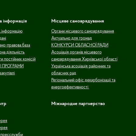
а інформація
Місцеве самоврядування
а інформацію
Органи місцевого самоврядування
дані
Актуально для громад
но-правова база
КОНКУРСИ ОБЛАСНОЇ РАДИ
рна діяльність
Асоціація органів місцевого
и постійних комісій
самоврядування Харківської області
І ПРОГРАМИ
Українська асоціація районних та
закупівлі
обласних рад
Регіональний офіс декарбонізації та
енергоефективності
нтр
Міжнародне партнерство
ерея
ерея
 пресслужби