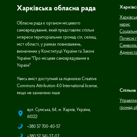
Харківська обласна рада
Харківс
Харківськ
Обласна рада є органом місцевого
нарис
самоврядування, який представляє спільні
Соціальн
інтереси територіальних громад сіл, селищ,
Почесні 
міст області, у рамках повноважень,
Символік
визначених у Конституції України та Законі
Адмініст
України "Про місцеве самоврядування в
Україні"
Увесь вміст доступний за ліцензією Creative
Commons Attribution 4.0 International license,
Спільна 
якщо не зазначено інше
Управлін
громад о
вул. Сумська, 64, м. Харків, Україна,
61022
+380 57 700-40-57
+380 57 341-27-07