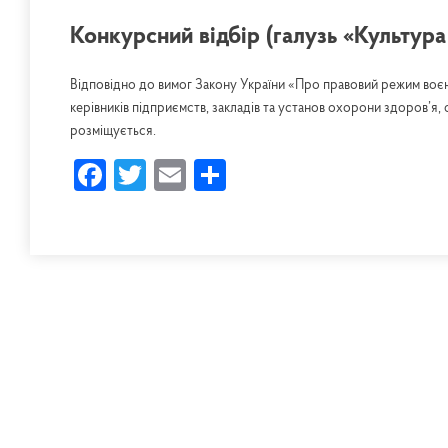
Конкурсний відбір (галузь «Культура 
Відповідно до вимог Закону України «Про правовий режим воєн
керівників підприємств, закладів та установ охорони здоров’я, о
розміщується.
Facebook
Twitter
Email
Share