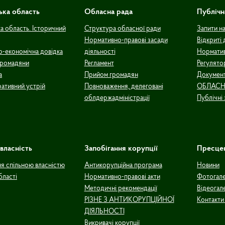
ька область
Обласна рада
Публічн
а область. Історичний
Структура обласної ради
Запити н
Нормативно-правові засади
Відкриті 
о-економічна довідка
діяльності
Норматив
громадяни
Регламент
Регулято
а
Прийом громадян
Документ
ративний устрій
Повноваження, делеговані
ОБЛАСН
облдержадміністрації
Публічні 
власність
Запобігання корупції
Пресце
ня спільною власністю
Антикорупційна програма
Новини
бласті
Нормативно-правові акти
Фотогал
Методичні рекомендації
Відеогал
РІЗНЕ З АНТИКОРУПЦІЙНОЇ
Контакти
ДІЯЛЬНОСТІ
Викривачі корупції