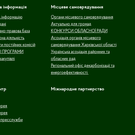
а інформація
Місцеве самоврядування
а інформацію
Органи місцевого самоврядування
дані
Актуально для громад
но-правова база
КОНКУРСИ ОБЛАСНОЇ РАДИ
рна діяльність
Асоціація органів місцевого
и постійних комісій
самоврядування Харківської області
І ПРОГРАМИ
Українська асоціація районних та
закупівлі
обласних рад
Регіональний офіс декарбонізації та
енергоефективності
нтр
Міжнародне партнерство
ерея
ерея
 пресслужби