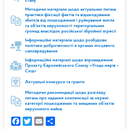
стану
Методичні матеріали щодо актуальних питань
практики фіксації фактів та відшкодування
збитків від пошкодження і руйнування житла
та об’єктів нерухомості територіальних
громад внаслідок російської збройної агресії
Інформаційні матеріали щодо розбудови
політики доброчесності в органах місцевого
самоврядування
Інформаційні матеріалі щодо впровадження
Проєкту Європейського Союзу «Угода мерів –
Схід»
Актуальні конкурси та гранти
Методичні рекомендації щодо розгляду
питань про надання компенсації за окремі
категорії пошкоджених та знищених об’єктів
нерухомого майна
Facebook
Twitter
Email
Share