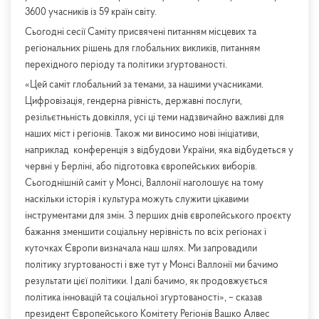
3600 учасників із 59 країн світу.
Сьогодні сесії Саміту присвячені питанням місцевих та
регіональних рішень для глобальних викликів, питанням
перехідного періоду та політики згуртованості.
«Цей саміт глобальний за темами, за нашими учасниками.
Цифровізація, гендерна рівність, державні послуги,
резільєтньність довкілля, усі ці теми надзвичайно важливі для
наших міст і регіонів. Також ми виносимо нові ініціативи,
наприклад конференція з відбудови України, яка відбудеться у
червні у Берліні, або підготовка європейських виборів.
Сьогоднішній саміт у Монсі, Валлонії наголошує на тому
наскільки історія і культура можуть служити цікавими
інструментами для змін. З перших днів європейського проєкту
бажання зменшити соціальну нерівність по всіх регіонах і
куточках Європи визначала наш шлях. Ми запровадили
політику згуртованості і вже тут у Монсі Валлонії ми бачимо
результати цієї політики. І далі бачимо, як продовжується
політика інновацій та соціальної згуртованості», – сказав
президент Європейського Комітету Регіонів Вашко Алвес