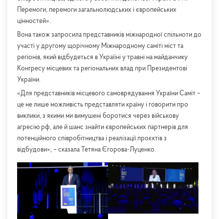
Перемоги, перемоги загальнолюдських і європейських
цінностей».
Вона також запросила представників міжнародної спільноти до
участі у другому щорічному Міжнародному саміті міст та
регіонів, який відбудеться в Україіні у травні на майданчику
Конгресу місцевих та регіональних влад при Президентові
України.
«Для представників місцевого самоврядування України Саміт –
це не лише можливість представляти країну і говорити про
виклики, з якими ми вимушені боротися через військову
агресію рф, але й шанс знайти європейських партнерів для
потенційного співробітництва і реалізації проєктів з
відбудови», – сказала Тетяна Єгорова-Луценко.