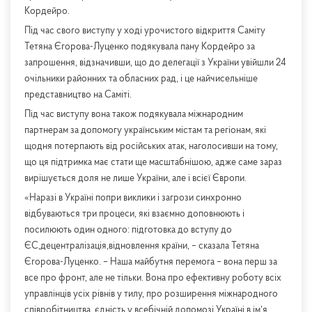
Кордейро.
Під час свого виступу у ході урочистого відкриття Саміту
Тетяна Єгорова-Луценко подякувала пану Кордейро за
запрошення, відзначивши, що до делегації з України увійшли 24
очільники районних та обласних рад, і це найчисельніше
представництво на Саміті.
Під час виступу вона також подякувала міжнародним
партнерам за допомогу українським містам та регіонам, які
щодня потерпають від російських атак, наголосивши на тому,
що ця підтримка має стати ще масштабнішою, адже саме зараз
вирішується доля не лише України, але і всієї Європи.
«Наразі в Україні попри виклики і загрози синхронно
відбуваються три процеси, які взаємно доповнюють і
посилюють один одного: підготовка до вступу до
ЄС,децентралізація,відновлення країни, – сказала Тетяна
Єгорова-Луценко. – Наша майбутня перемога – вона перш за
все про фронт, але не тільки. Вона про ефективну роботу всіх
управлінців усіх рівнів у тилу, про розширення міжнародного
співробітництва, єдність у всебічній допомозі Україні в імʼя