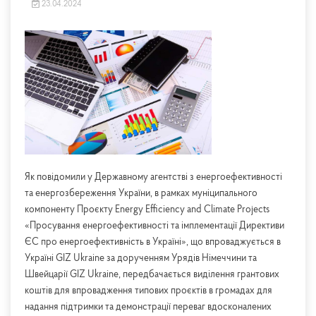
23.04.2024
Як повідомили у Державному агентстві з енергоефективності
та енергозбереження України, в рамках муніципального
компоненту Проєкту Energy Efficiency and Climate Projects
«Просування енергоефективності та імплементації Директиви
ЄС про енергоефективність в Україні», що впроваджується в
Україні GIZ Ukraine за дорученням Урядів Німеччини та
Швейцарії GIZ Ukraine, передбачається виділення грантових
коштів для впровадження типових проєктів в громадах для
надання підтримки та демонстрації переваг вдосконалених