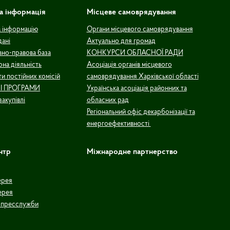
а інформація
Місцеве самоврядування
а інформацію
Органи місцевого самоврядування
дані
Актуально для громад
но-правова база
КОНКУРСИ ОБЛАСНОЇ РАДИ
рна діяльність
Асоціація органів місцевого
и постійних комісій
самоврядування Харківської області
І ПРОГРАМИ
Українська асоціація районних та
закупівлі
обласних рад
Регіональний офіс декарбонізації та
енергоефективності
нтр
Міжнародне партнерство
ерея
ерея
 пресслужби