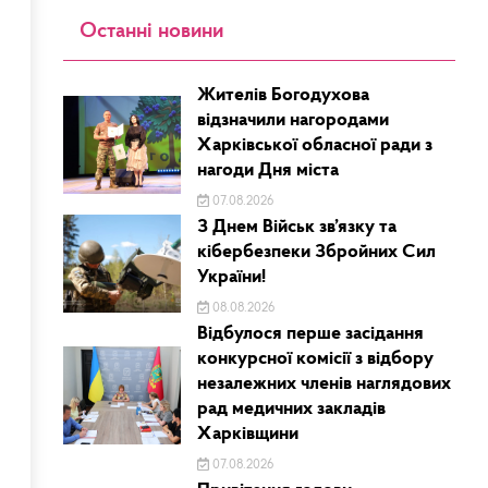
Останні новини
Жителів Богодухова
відзначили нагородами
Харківської обласної ради з
нагоди Дня міста
07.08.2026
З Днем Військ зв’язку та
кібербезпеки Збройних Сил
України!
08.08.2026
Відбулося перше засідання
конкурсної комісії з відбору
незалежних членів наглядових
рад медичних закладів
Харківщини
07.08.2026