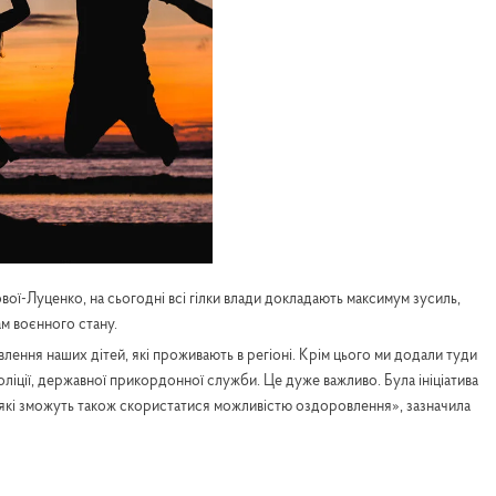
вої-Луценко, на сьогодні всі гілки влади докладають максимум зусиль,
ам воєнного стану.
ення наших дітей, які проживають в регіоні. Крім цього ми додали туди
поліції, державної прикордонної служби. Це дуже важливо. Була ініціатива
 які зможуть також скористатися можливістю оздоровлення», зазначила