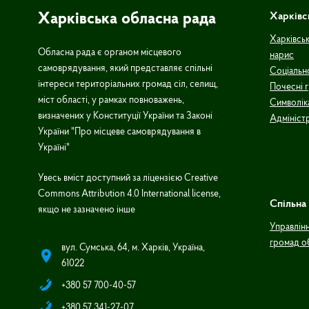
Харківська обласна рада
Харківс
Харківськ
Обласна рада є органом місцевого
нарис
самоврядування, який представляє спільні
Соціальн
інтереси територіальних громад сіл, селищ,
Почесні 
міст області, у рамках повноважень,
Символік
визначених у Конституції України та Законі
Адмініст
України "Про місцеве самоврядування в
Україні"
Увесь вміст доступний за ліцензією Creative
Commons Attribution 4.0 International license,
Спільна 
якщо не зазначено інше
Управлін
громад о
вул. Сумська, 64, м. Харків, Україна,
61022
+380 57 700-40-57
+380 57 341-27-07