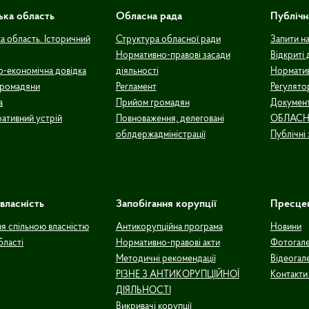
ька область
Обласна рада
Публічн
а область. Історичний
Структура обласної ради
Запити н
Нормативно-правові засади
Відкриті 
о-економічна довідка
діяльності
Норматив
громадяни
Регламент
Регулято
а
Прийом громадян
Документ
ративний устрій
Повноваження, делеговані
ОБЛАСН
облдержадміністрації
Публічні 
власність
Запобігання корупції
Пресце
ня спільною власністю
Антикорупційна програма
Новини
бласті
Нормативно-правові акти
Фотогал
Методичні рекомендації
Відеогал
РІЗНЕ З АНТИКОРУПЦІЙНОЇ
Контакти
ДІЯЛЬНОСТІ
Викривачі корупції