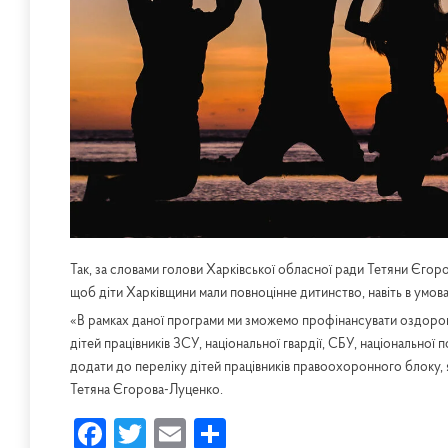
Так, за словами голови Харківської обласної ради Тетяни Єгоро
щоб діти Харківщини мали повноцінне дитинство, навіть в умов
«В рамках даної програми ми зможемо профінансувати оздоровл
дітей працівників ЗСУ, національної гвардії, СБУ, національної 
додати до переліку дітей працівників правоохоронного блоку,
Тетяна Єгорова-Луценко.
Facebook
Twitter
Email
Share