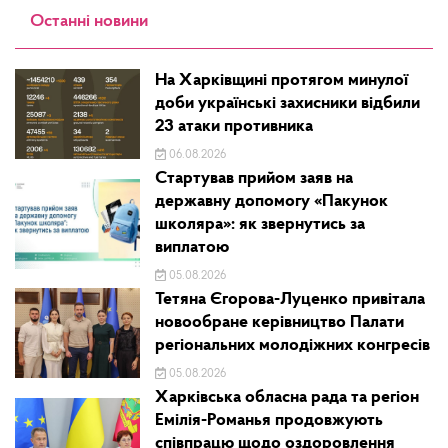
Останні новини
На Харківщині протягом минулої
доби українські захисники відбили
23 атаки противника
06.08.2026
Стартував прийом заяв на
державну допомогу «Пакунок
школяра»: як звернутись за
виплатою
05.08.2026
Тетяна Єгорова-Луценко привітала
новообране керівництво Палати
регіональних молодіжних конгресів
05.08.2026
Харківська обласна рада та регіон
Емілія-Романья продовжують
співпрацю щодо оздоровлення