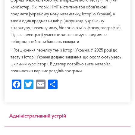
форматі національного мультипредметного тесту (НМТ) на
комп’ютері. Як і торік, НМТ міститиме три обов’язкові
предмети (українську мову, математику, історію України), а
також один предмет на вибір (наприклад, українську
літературу, іноземну мову, біологію, хімію, фізику, географію).
Під час реєстрації учасники зазначатимуть предмет за
вибором, який вони бажають складати.
– Розширення переліку тем з історії України. У 2025 році до
тесту з історії України додано завдання, що охоплюють увесь
шкільний курс історії. Відтепер потрібно знати матеріал,
починаючи з перших розділів програми.
Facebook
Twitter
Email
Share
Адміністративний устрій