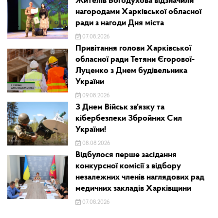
Жителів Богодухова відзначили
нагородами Харківської обласної
ради з нагоди Дня міста
07.08.2026
Привітання голови Харківської
обласної ради Тетяни Єгорової-
Луценко з Днем будівельника
України
09.08.2026
З Днем Військ зв’язку та
кібербезпеки Збройних Сил
України!
08.08.2026
Відбулося перше засідання
конкурсної комісії з відбору
незалежних членів наглядових рад
медичних закладів Харківщини
07.08.2026