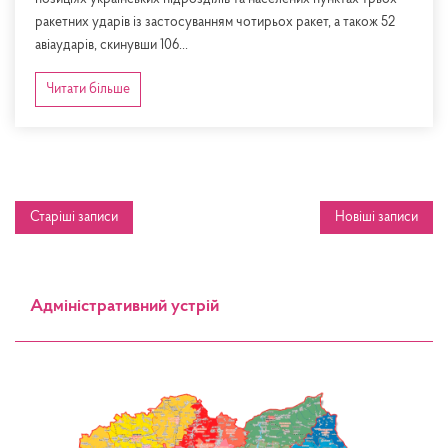
ракетних ударів із застосуванням чотирьох ракет, а також 52
авіаударів, скинувши 106...
Читати більше
Навігація
Старіші записи
Новіші записи
записів
Адміністративний устрій