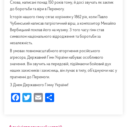
Слова, написані понад 150 років тому, й досі звучать як заклик
до боротьби та віри в Перемогу.
Історія нашого гімну сягає корінням у 1862 рік, коли Павло
Чубинський написав патріотичний вірш, а композитор Михайло
Вербицький поклав його на музику. З того часу гімн став
символом національного відродження та боротьби за
незалежність.
В умовах повномасштабного вторгнення російського
агресора, Державний Гімн України набуває особливого
значення. Він звучить на передовій, підіймаючи бойовий дух
наших захисників і захисниць, він лунає в тилу, об’єднуючи нас у
прагненні до Перемоги.
З Днем Державного Гімну України!
Facebook
Twitter
Email
Share