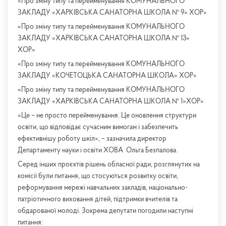
«Про зміну типу та перейменування КОМУНАЛЬНОГО
ЗАКЛАДУ «ХАРКІВСЬКА САНАТОРНА ШКОЛА № 9» ХОР»
«Про зміну типу та перейменування КОМУНАЛЬНОГО
ЗАКЛАДУ «ХАРКІВСЬКА САНАТОРНА ШКОЛА № 13»
ХОР»
«Про зміну типу та перейменування КОМУНАЛЬНОГО
ЗАКЛАДУ «КОЧЕТОЦЬКА САНАТОРНА ШКОЛА» ХОР»
«Про зміну типу та перейменування КОМУНАЛЬНОГО
ЗАКЛАДУ «ХАРКІВСЬКА САНАТОРНА ШКОЛА № 1»ХОР»
«Це – не просто перейменування. Це оновлення структури
освіти, що відповідає сучасним вимогам і забезпечить
ефективнішу роботу шкіл», – зазначила директор
Департаменту науки і освіти ХОВА Ольга Безпалова.
Серед інших проєктів рішень обласної ради, розглянутих на
комісії були питання, що стосуються розвитку освіти,
реформування мережі навчальних закладів, національно-
патріотичного виховання дітей, підтримки вчителів та
обдарованої молоді. Зокрема депутати погодили наступні
питання: