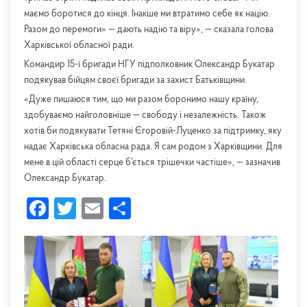
маємо боротися до кінця. Інакше ми втратимо себе як націю.
Разом до перемоги» — дають надію та віру», — сказала голова
Харківської обласної ради.
Командир 15-ї бригади НГУ підполковник Олександр Букатар
подякував бійцям своєї бригади за захист Батьківщини.
«Дуже пишаюся тим, що ми разом боронимо нашу країну,
здобуваємо найголовніше — свободу і незалежність. Також
хотів би подякувати Тетяні Єгоровій-Луценко за підтримку, яку
надає Харківська обласна рада. Я сам родом з Харківщини. Для
мене в цій області серце б’ється трішечки частіше», — зазначив
Олександр Букатар.
Facebook
Twitter
Email
Share