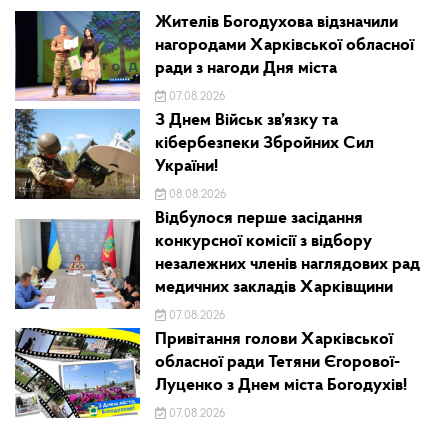
Жителів Богодухова відзначили
нагородами Харківської обласної
ради з нагоди Дня міста
07.08.2026
З Днем Військ зв’язку та
кібербезпеки Збройних Сил
України!
08.08.2026
Відбулося перше засідання
конкурсної комісії з відбору
незалежних членів наглядових рад
медичних закладів Харківщини
07.08.2026
Привітання голови Харківської
обласної ради Тетяни Єгорової-
Луценко з Днем міста Богодухів!
07.08.2026