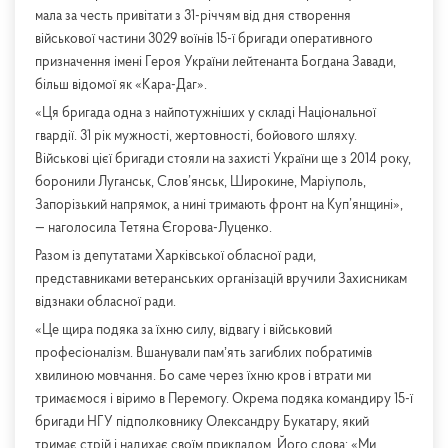
мала за честь привітати з 31-річчям від дня створення
військової частини 3029 воїнів 15-ї бригади оперативного
призначення імені Героя України лейтенанта Богдана Завади,
більш відомої як «Кара-Даг».
«Ця бригада одна з найпотужніших у складі Національної
гвардії. 31 рік мужності, жертовності, бойового шляху.
Військові цієї бригади стояли на захисті України ще з 2014 року,
боронили Луганськ, Слов’янськ, Широкине, Маріуполь,
Запорізький напрямок, а нині тримають фронт на Куп’янщині»,
— наголосила Тетяна Єгорова-Луценко.
Разом із депутатами Харківської обласної ради,
представниками ветеранських організацій вручили Захисникам
відзнаки обласної ради.
«Це щира подяка за їхню силу, відвагу і військовий
професіоналізм. Вшанували памʼять загиблих побратимів
хвилиною мовчання. Бо саме через їхню кров і втрати ми
тримаємося і віримо в Перемогу. Окрема подяка командиру 15-ї
бригади НГУ підполковнику Олександру Букатару, який
тримає стрій і надихає своїм прикладом. Його слова: «Ми