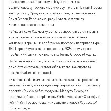
ремісничих палат, італійську спілку робітників та
Великопольську торгово-промислову палату в Познані. Проєкт
має підтримку Урядів та регіональних влад країн-партнерів:
Землі Гессен, Регіональної ради Нувель-Аквітанії та
Великопольського воєводства.
«В Україні саме Харківську область запросили до співпраці в
якості партнера. Головна мета проєкту – покращення
компетенції працівників робітничих професій на території країн
ЄС. Перший курс з квітня по жовтень 2024 року успішно
пройшли 44 слухачі», – розповіла Тетяна Єгорова-Луценко.
Наразі навчання проходять ще 90 осіб за спеціальностями:
ремонт та експлуатація автомобілів, кравецька справа та
дизайн, будівельні технології.
«Я вдячна керівникам наших навчальних закладів професійно-
технічної освіти, міжнародним партнерам, особисто керівнику
проєкту «Ремісники без кордонів» Маркусу Ейхеру за
постійний зв’язок та керівництву Ремісничої палати Франкфурт-
Рейн-Майн. Працюємо далі», – зазначила голова Харківської
обласної ради.