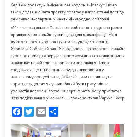
Керівник проєкту «Ремісники без кордонів» Маркус Ейхер
також додав, що мета проєкту полягає у використанні досвіду
ремісничої експертизи у межах міжнародної співпраці.
«Ми співпрацюємо із Харківською обласною радою та разом
організовуємо онлайн-курси підвищення кваліфікації. Мені
дуже хотілося щиро подякувати за чудову співпрацю
Харківській обласній раді. Я сподіваюся, що проведені онлайн-
курси, зокрема для перукарів, автомеханіків та зварювальників,
надали вам новий зміст та принесли нові знання. Також
сподіваюся, що ці нові знання будуть використані у
навчальному процесі закладів Харківщини та принесуть
користь студентам чи учням. Радий бути присутнім на
урочистій церемонії вручення сертифікатів. Хочу привітати з
цією подією наших учасників», – прокоментував Маркус Ейхер.
Facebook
Twitter
Email
Share