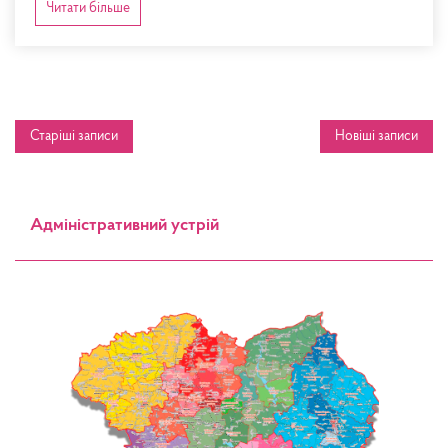
Читати більше
Навігація
Старіші записи
Новіші записи
записів
Адміністративний устрій