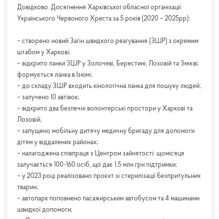
Довідково. Досягнення Харківської обласної організації
Українського Червоного Хреста за 5 років (2020 – 2025рр):
– створено новий Загін швидкого реагування (ЗШР) з окремим
штабом у Харкові;
– відкрито ланки ЗШР у Золочеві, Берестині, Лозовій та Змієві;
формується ланка в Ізюмі;
– до складу ЗШР входить кінологічна ланка для пошуку людей;
– залучено 10 автівок;
– відкрито два безпечні волонтерські простори у Харкові та
Лозовій;
– запущено мобільну дитячу медичну бригаду для допомоги
дітям у віддалених районах;
– налагоджена співпраця з Центром зайнятості: щомісяця
залучається 100-160 осіб, що дає 1.5 млн грн підтримки;
– у 2023 році реалізовано проєкт зі стерилізації безпритульних
тварин;
– автопарк поповнено пасажирським автобусом та 4 машинами
швидкої допомоги;