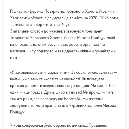
Під час конференції Товариства Червоного Хреста України у
Харківській області підсумували діяльність за 2020 –2025 роки
та визначили пріоритети на майбутнє.
З вітальним словом до учасників звернувся президент
Товариства Червоного Хреста України Микола Поліщук, який
наголосив на вагомих результатах роботи організації та
висловив щиру подяку всім за відданість спільній гуманітарній
місії.
«Я захоплююся вами і харків’янами. За соціологією, саме тут —
найвищий рівень стійкості та незламності. Ви показуєте
приклад допомоги людям і співпраці з владою. Ми сильні, бо
єдині — і це правда. Друзі, щиро вітаю вас! Ми пройшли п’ять
тяжких років, але попереду ще боротьба. Ми вистоїмо і
здобудемо те, чого прагнемо для України»,- зазначив Микола
Поліщук.
У ході конференції було обрано новий склад Правління: