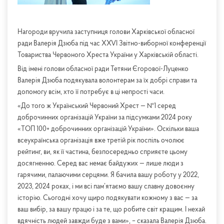
Нагороди вручила заступниця голови Харківської обласної
ради Валерія Дзюба під час XXVІ Звітно-виборної конференції
Товариства Червоного Хреста України у Харківській області.
Від імені голови обласної ради Тетяни Єгорової-Луценко
Валерія Дзюба подякувала волонтерам за їх добрі справи та
допомогу всім, хто її потребує в ці непрості часи.
«До того ж Український Червоний Хрест — №1 серед
доброчинних організацій України за підсумками 2024 року
«ТОП 100+ доброчинних організацій України». Оскільки ваша
всеукраїнська організація вже третій рік поспіль очолює
рейтинг, ви, як її частина, безпосередньо сприяєте цьому
досягненню. Серед вас немає байдужих — лише люди з
гарячими, палаючими серцями. Я бачила вашу роботу у 2022,
2023, 2024 роках, і ми всі пам’ятаємо вашу славну довоєнну
історію. Сьогодні хочу щиро подякувати кожному з вас — за
ваш вибір, за вашу працю і за те, що робите світ кращим. І нехай
вдячність людей завжди буде з вами», – сказала Валерія Дзюба.