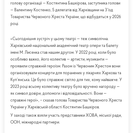
голову організації — Костянтина Башкірова, заступника голови
— Валентину Костенко, 5 делегатів від Харківщини на З’їзд
Товариства Червоного Хреста України, що відбудеться у 2026
році.
«Сьогоднішня зустріч у цьому театрі — теж символічна.
Харківський національний академічний театр опери та балету
імені М. Лисенка став нашим другом. У 2022 році, коли було
особливо важко, його колектив — артисти, музиканти —
проявили справжній героїзм. Разом із Червоним Хрестом вони
організовували концерти для поранених у лікарнях Харкова та
Куп’янська. Це було справжнє світло для тих, кому найважче. У
2023 році всьому колективу театру було вручено нагороду —
як символ довіри, допомоги і відповідальності. Вони —
справжні герої», – сказав голова Товариства Червоного Хреста
України у Харківській області Костянтин Башкіров.
У заході також взяли участь представники ХОВА, міської ради,
ООН, міжнародні партнери.