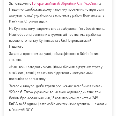
Як повідомляє
Генеральний штаб Збройних Сил України
, на
Південно-Слобожанському напрямку противник чотири рази
атакував позиції українських захисників у районі Вовчанська та
Кам’янки. Отримав відсіч.
На Куп’янському напрямку вчора відбулося п’ять боєзіткнень.
Наші оборонці зупинили штурмові дії противника в районах
населеного пункту Куп’янськ та у бік Петропавлівки й
Піщаного.
Загалом, протягом минулої доби зафіксовано 155 бойових
зіткнень.
«Наші воїни завдають окупаційним військам відчутних втрат у
живій силі, техніці та активно підривають наступальний
потенціал ворога в тилу.
Загалом, минулої доби втрати російських загарбників склали
920 осіб. Також українські воїни знешкодили один танк, три
бойові броньовані машини, 13 артилерійських систем, 249
БпЛА та 33 одиниці автомобільної техніки окупантів», – сказали
в Генштабі ЗСУ.