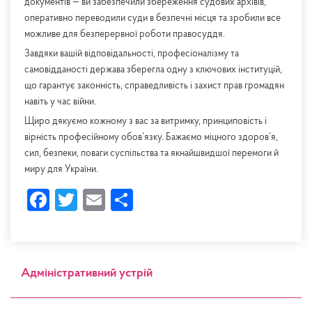
документів — ви забезпечили збереження судових архівів,
оперативно переводили суди в безпечні місця та зробили все
можливе для безперервної роботи правосуддя.
Завдяки вашій відповідальності, професіоналізму та
самовідданості держава зберегла одну з ключових інституцій,
що гарантує законність, справедливість і захист прав громадян
навіть у час війни.
Щиро дякуємо кожному з вас за витримку, принциповість і
вірність професійному обов’язку. Бажаємо міцного здоров’я,
сил, безпеки, поваги суспільства та якнайшвидшої перемоги й
миру для України.
Facebook
Twitter
Email
Share
Адміністративний устрій