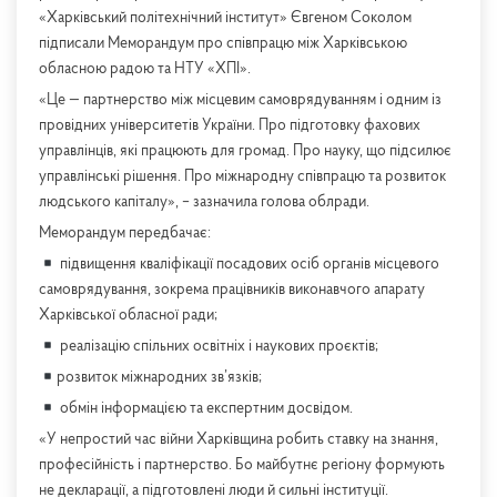
«Харківський політехнічний інститут» Євгеном Соколом
підписали Меморандум про співпрацю між Харківською
обласною радою та НТУ «ХПІ».
«Це — партнерство між місцевим самоврядуванням і одним із
провідних університетів України. Про підготовку фахових
управлінців, які працюють для громад. Про науку, що підсилює
управлінські рішення. Про міжнародну співпрацю та розвиток
людського капіталу», – зазначила голова облради.
Меморандум передбачає:
підвищення кваліфікації посадових осіб органів місцевого
самоврядування, зокрема працівників виконавчого апарату
Харківської обласної ради;
реалізацію спільних освітніх і наукових проєктів;
розвиток міжнародних зв’язків;
обмін інформацією та експертним досвідом.
«У непростий час війни Харківщина робить ставку на знання,
професійність і партнерство. Бо майбутнє регіону формують
не декларації, а підготовлені люди й сильні інституції.