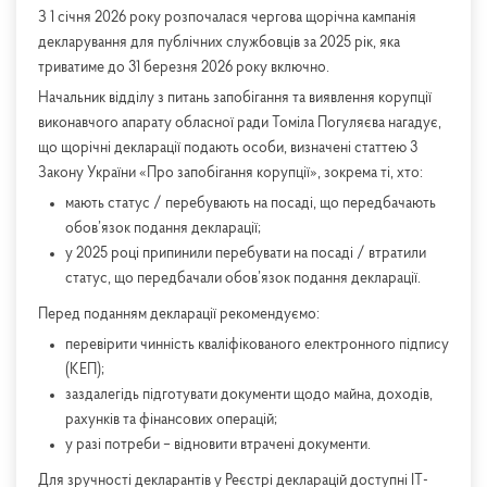
З 1 січня 2026 року розпочалася чергова щорічна кампанія
декларування для публічних службовців за 2025 рік, яка
триватиме до 31 березня 2026 року включно.
Начальник відділу з питань запобігання та виявлення корупції
виконавчого апарату обласної ради Томіла Погуляєва нагадує,
що щорічні декларації подають особи, визначені статтею 3
Закону України «Про запобігання корупції», зокрема ті, хто:
мають статус / перебувають на посаді, що передбачають
обов’язок подання декларації;
у 2025 році припинили перебувати на посаді / втратили
статус, що передбачали обов’язок подання декларації.
Перед поданням декларації рекомендуємо:
перевірити чинність кваліфікованого електронного підпису
(КЕП);
заздалегідь підготувати документи щодо майна, доходів,
рахунків та фінансових операцій;
у разі потреби – відновити втрачені документи.
Для зручності декларантів у Реєстрі декларацій доступні ІТ-