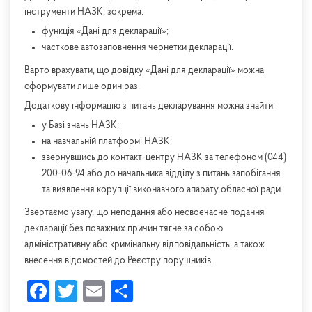
інструменти НАЗК, зокрема:
функція «Дані для декларації»;
часткове автозаповнення чернетки декларації.
Варто врахувати, що довідку «Дані для декларації» можна
сформувати лише один раз.
Додаткову інформацію з питань декларування можна знайти:
у Базі знань НАЗК;
на навчальній платформі НАЗК;
звернувшись до контакт-центру НАЗК за телефоном (044)
200-06-94 або до начальника відділу з питань запобігання
та виявлення корупції виконавчого апарату обласної ради.
Звертаємо увагу, що неподання або несвоєчасне подання
декларації без поважних причин тягне за собою
адміністративну або кримінальну відповідальність, а також
внесення відомостей до Реєстру порушників.
Facebook
Twitter
Email
Share