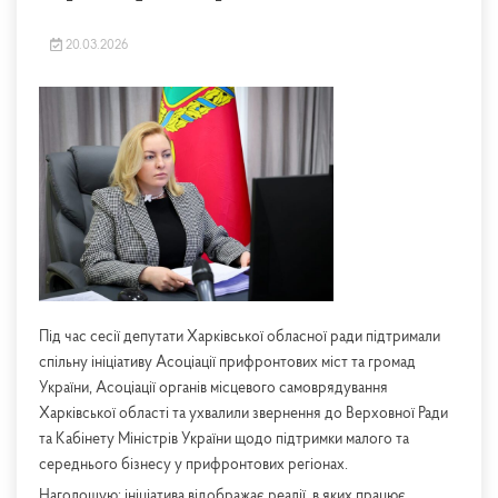
20.03.2026
Під час сесії депутати Харківської обласної ради підтримали
спільну ініціативу Асоціації прифронтових міст та громад
України, Асоціації органів місцевого самоврядування
Харківської області та ухвалили звернення до Верховної Ради
та Кабінету Міністрів України щодо підтримки малого та
середнього бізнесу у прифронтових регіонах.
Наголошую: ініціатива відображає реалії, в яких працює