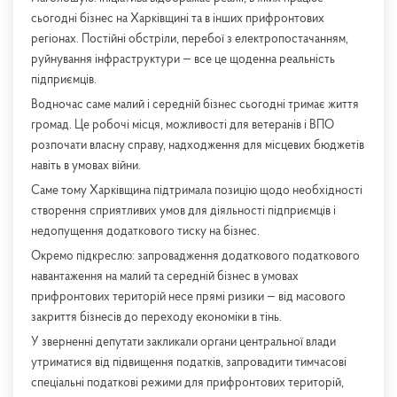
сьогодні бізнес на Харківщині та в інших прифронтових
регіонах. Постійні обстріли, перебої з електропостачанням,
руйнування інфраструктури — все це щоденна реальність
підприємців.
Водночас саме малий і середній бізнес сьогодні тримає життя
громад. Це робочі місця, можливості для ветеранів і ВПО
розпочати власну справу, надходження для місцевих бюджетів
навіть в умовах війни.
Саме тому Харківщина підтримала позицію щодо необхідності
створення сприятливих умов для діяльності підприємців і
недопущення додаткового тиску на бізнес.
Окремо підкреслю: запровадження додаткового податкового
навантаження на малий та середній бізнес в умовах
прифронтових територій несе прямі ризики — від масового
закриття бізнесів до переходу економіки в тінь.
У зверненні депутати закликали органи центральної влади
утриматися від підвищення податків, запровадити тимчасові
спеціальні податкові режими для прифронтових територій,