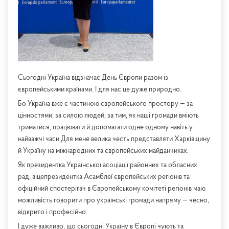
Сьогодні Україна відзначає День Європи разом із
європейськими країнами. І для нас це дуже природно.
Бо Україна вже є частиною європейського простору — за
цінностями, за силою людей, за тим, як наші громади вміють
триматися, працювати й допомагати одне одному навіть у
найважчі часи.Для мене велика честь представляти Харківщину
й Україну на міжнародних та європейських майданчиках.
Як президентка Української асоціації районних та обласних
рад, віцепрезидентка Асамблеї європейських регіонів та
офіційний спостерігач в Європейському комітеті регіонів маю
можливість говорити про українські громади напряму — чесно,
відкрито і професійно.
І дуже важливо, що сьогодні Україну в Європі чують та