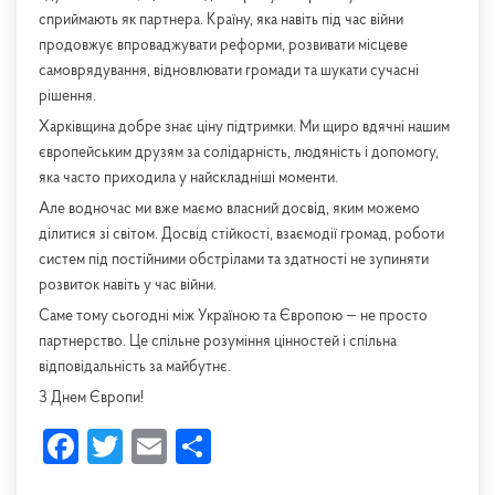
сприймають як партнера. Країну, яка навіть під час війни
продовжує впроваджувати реформи, розвивати місцеве
самоврядування, відновлювати громади та шукати сучасні
рішення.
Харківщина добре знає ціну підтримки. Ми щиро вдячні нашим
європейським друзям за солідарність, людяність і допомогу,
яка часто приходила у найскладніші моменти.
Але водночас ми вже маємо власний досвід, яким можемо
ділитися зі світом. Досвід стійкості, взаємодії громад, роботи
систем під постійними обстрілами та здатності не зупиняти
розвиток навіть у час війни.
Саме тому сьогодні між Україною та Європою — не просто
партнерство. Це спільне розуміння цінностей і спільна
відповідальність за майбутнє.
З Днем Європи!
Facebook
Twitter
Email
Share