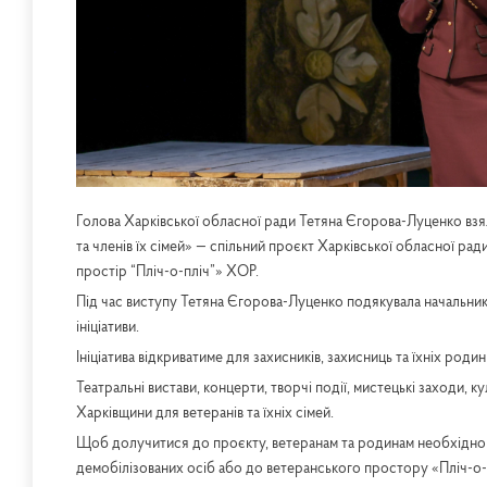
Голова Харківської обласної ради Тетяна Єгорова-Луценко взя
та членів їх сімей» — спільний проєкт Харківської обласної ради
простір “Пліч-о-пліч”» ХОР.
Під час виступу Тетяна Єгорова-Луценко подякувала начальник
ініціативи.
Ініціатива відкриватиме для захисників, захисниць та їхніх ро
Театральні вистави, концерти, творчі події, мистецькі заходи, 
Харківщини для ветеранів та їхніх сімей.
Щоб долучитися до проєкту, ветеранам та родинам необхідно зв
демобілізованих осіб або до ветеранського простору «Пліч-о-