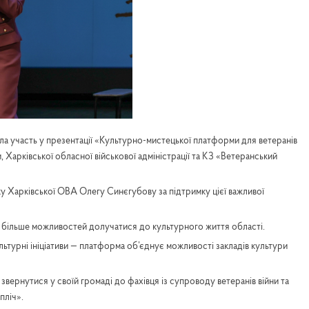
ла участь у презентації «Культурно-мистецької платформи для ветеранів
, Харківської обласної військової адміністрації та КЗ «Ветеранський
у Харківської ОВА Олегу Синєгубову за підтримку цієї важливої
дин більше можливостей долучатися до культурного життя області.
культурні ініціативи — платформа об’єднує можливості закладів культури
ернутися у своїй громаді до фахівця із супроводу ветеранів війни та
пліч».