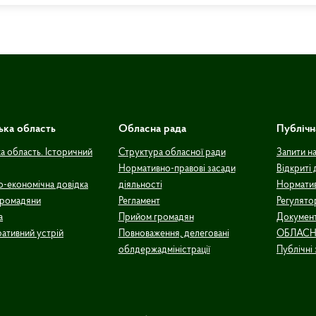
ька область
Обласна рада
Публічн
а область. Історичний
Структура обласної ради
Запити н
Нормативно-правові засади
Відкриті 
о-економічна довідка
діяльності
Норматив
громадяни
Регламент
Регулято
а
Прийом громадян
Документ
ративний устрій
Повноваження, делеговані
ОБЛАСН
облдержадміністрації
Публічні 