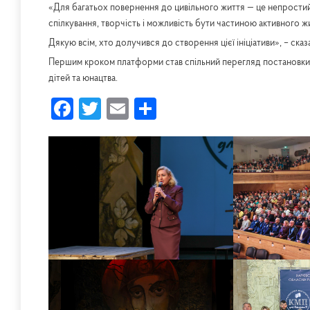
«Для багатьох повернення до цивільного життя — це непростий 
спілкування, творчість і можливість бути частиною активного ж
Дякую всім, хто долучився до створення цієї ініціативи», – ск
Першим кроком платформи став спільний перегляд постановки
дітей та юнацтва.
Facebook
Twitter
Email
Share