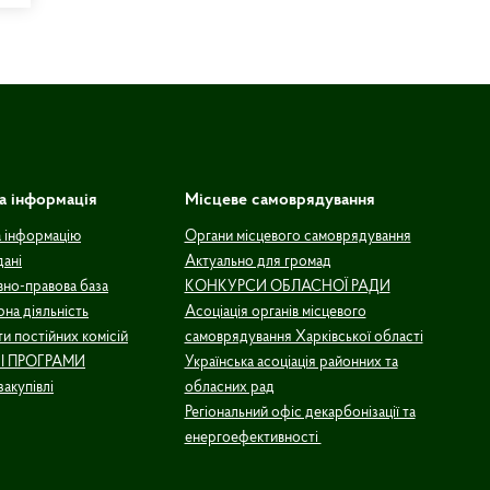
а інформація
Місцеве самоврядування
а інформацію
Органи місцевого самоврядування
дані
Актуально для громад
но-правова база
КОНКУРСИ ОБЛАСНОЇ РАДИ
рна діяльність
Асоціація органів місцевого
и постійних комісій
самоврядування Харківської області
І ПРОГРАМИ
Українська асоціація районних та
закупівлі
обласних рад
Регіональний офіс декарбонізації та
енергоефективності