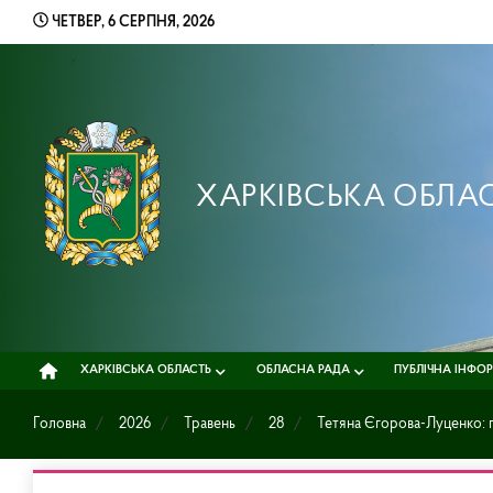
Skip
ЧЕТВЕР, 6 СЕРПНЯ, 2026
to
content
ХАРКІВСЬКА ОБЛА
ХАРКІВСЬКА ОБЛАСТЬ
ОБЛАСНА РАДА
ПУБЛІЧНА ІНФО
Головна
2026
Травень
28
Тетяна Єгорова-Луценко: п