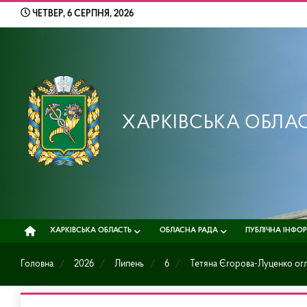
Skip
ЧЕТВЕР, 6 СЕРПНЯ, 2026
to
content
ХАРКІВСЬКА ОБЛА
ХАРКІВСЬКА ОБЛАСТЬ
ОБЛАСНА РАДА
ПУБЛІЧНА ІНФО
Головна
2026
Липень
6
Тетяна Єгорова-Луценко огл