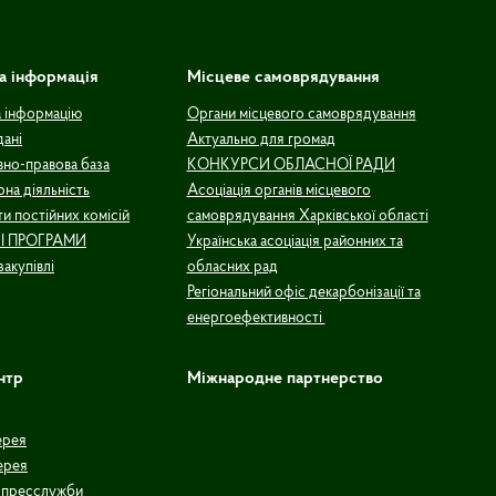
а інформація
Місцеве самоврядування
а інформацію
Органи місцевого самоврядування
дані
Актуально для громад
но-правова база
КОНКУРСИ ОБЛАСНОЇ РАДИ
рна діяльність
Асоціація органів місцевого
и постійних комісій
самоврядування Харківської області
І ПРОГРАМИ
Українська асоціація районних та
закупівлі
обласних рад
Регіональний офіс декарбонізації та
енергоефективності
нтр
Міжнародне партнерство
ерея
ерея
 пресслужби