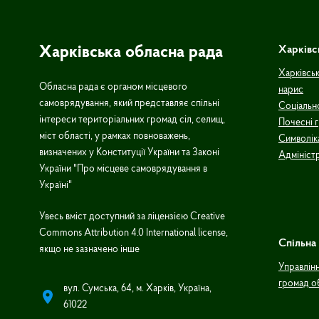
Харківська обласна рада
Харківс
Харківськ
Обласна рада є органом місцевого
нарис
самоврядування, який представляє спільні
Соціальн
інтереси територіальних громад сіл, селищ,
Почесні 
міст області, у рамках повноважень,
Символік
визначених у Конституції України та Законі
Адмініст
України "Про місцеве самоврядування в
Україні"
Увесь вміст доступний за ліцензією Creative
Commons Attribution 4.0 International license,
Спільна 
якщо не зазначено інше
Управлін
громад о
вул. Сумська, 64, м. Харків, Україна,
61022