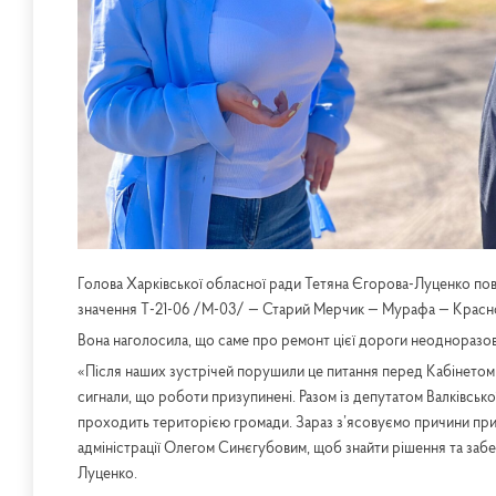
Голова Харківської обласної ради Тетяна Єгорова-Луценко пов
значення Т-21-06 /М-03/ — Старий Мерчик — Мурафа — Красн
Вона наголосила, що саме про ремонт цієї дороги неодноразов
«Після наших зустрічей порушили це питання перед Кабінетом 
сигнали, що роботи призупинені. Разом із депутатом Валківськ
проходить територією громади. Зараз з’ясовуємо причини при
адміністрації Олегом Синєгубовим, щоб знайти рішення та заб
Луценко.