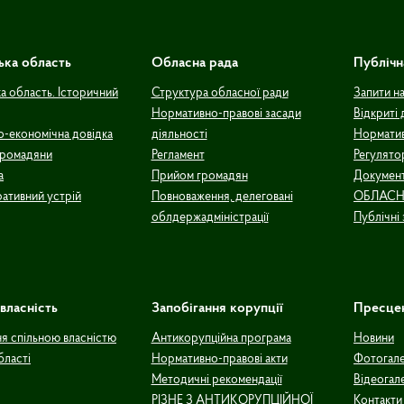
ька область
Обласна рада
Публічн
а область. Історичний
Структура обласної ради
Запити н
Нормативно-правові засади
Відкриті 
о-економічна довідка
діяльності
Норматив
громадяни
Регламент
Регулято
а
Прийом громадян
Документ
ративний устрій
Повноваження, делеговані
ОБЛАСН
облдержадміністрації
Публічні 
власність
Запобігання корупції
Пресце
ня спільною власністю
Антикорупційна програма
Новини
бласті
Нормативно-правові акти
Фотогал
Методичні рекомендації
Відеогал
РІЗНЕ З АНТИКОРУПЦІЙНОЇ
Контакти