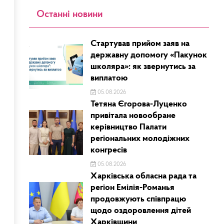
Останні новини
Стартував прийом заяв на
державну допомогу «Пакунок
школяра»: як звернутись за
виплатою
05.08.2026
Тетяна Єгорова-Луценко
привітала новообране
керівництво Палати
регіональних молодіжних
конгресів
05.08.2026
Харківська обласна рада та
регіон Емілія-Романья
продовжують співпрацю
щодо оздоровлення дітей
Харківщини