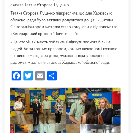
сказала Тетяна Єгорова-Луценко.
Тетяна Єгорова-Луценко підкреслила, що для Харківської
обласної ради було важливо долучитися до цієї ініціативи.
Співорганізатором виставки стало комунальне підприємство
«Ветерарський простір “Пліч-о-пліч”».
«Це історії, які мають побачити й відчути якомога більше
людей. Бо за кожним прапором, кожним шевроном і кожною
світлиною — людська доля, мужність і віра в повернення
додому», – зазначила голова Харківської обласної ради.
Facebook
Twitter
Email
Share