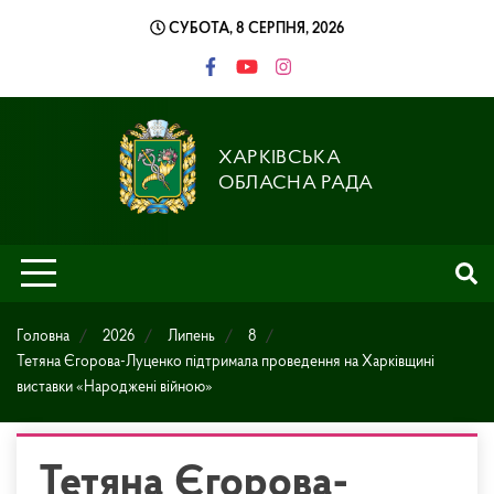
Skip
СУБОТА, 8 СЕРПНЯ, 2026
to
content
ХАРКІВСЬКА
ОБЛАСНА РАДА
Головна
2026
Липень
8
Тетяна Єгорова-Луценко підтримала проведення на Харківщині
виставки «Народжені війною»
Тетяна Єгорова-