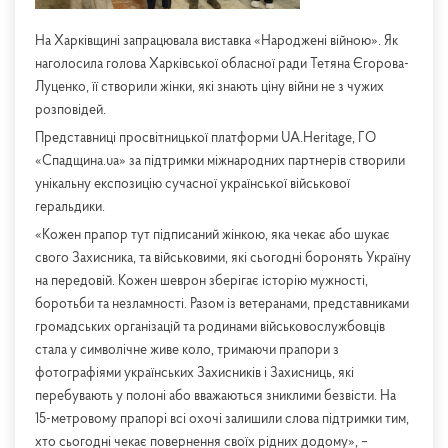
На Харківщині запрацювала виставка «Народжені війною». Як
наголосила голова Харківської обласної ради Тетяна Єгорова-
Луценко, її створили жінки, які знають ціну війни не з чужих
розповідей.
Представниці просвітницької платформи UA.Heritage, ГО
«Спадщина.ua» за підтримки міжнародних партнерів створили
унікальну експозицію сучасної української військової
геральдики.
«Кожен прапор тут підписаний жінкою, яка чекає або шукає
свого Захисника, та військовими, які сьогодні боронять Україну
на передовій. Кожен шеврон зберігає історію мужності,
боротьби та незламності. Разом із ветеранами, представниками
громадських організацій та родинами військовослужбовців
стала у символічне живе коло, тримаючи прапори з
фотографіями українських Захисників і Захисниць, які
перебувають у полоні або вважаються зниклими безвісти. На
15-метровому прапорі всі охочі залишили слова підтримки тим,
хто сьогодні чекає повернення своїх рідних додому», –