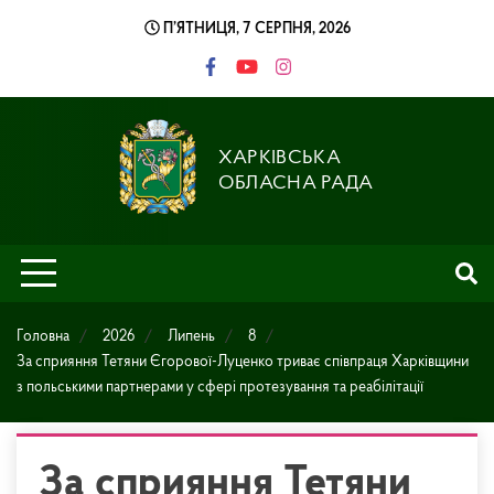
Skip
П’ЯТНИЦЯ, 7 СЕРПНЯ, 2026
to
content
ХАРКІВСЬКА
ОБЛАСНА РАДА
Головна
2026
Липень
8
За сприяння Тетяни Єгорової-Луценко триває співпраця Харківщини
з польськими партнерами у сфері протезування та реабілітації
За сприяння Тетяни