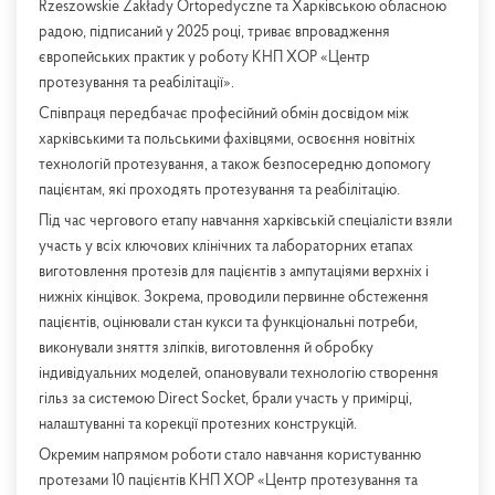
Rzeszowskie Zakłady Ortopedyczne та Харківською обласною
радою, підписаний у 2025 році, триває впровадження
європейських практик у роботу КНП ХОР «Центр
протезування та реабілітації».
Співпраця передбачає професійний обмін досвідом між
харківськими та польськими фахівцями, освоєння новітніх
технологій протезування, а також безпосередню допомогу
пацієнтам, які проходять протезування та реабілітацію.
Під час чергового етапу навчання харківській спеціалісти взяли
участь у всіх ключових клінічних та лабораторних етапах
виготовлення протезів для пацієнтів з ампутаціями верхніх і
нижніх кінцівок. Зокрема, проводили первинне обстеження
пацієнтів, оцінювали стан кукси та функціональні потреби,
виконували зняття зліпків, виготовлення й обробку
індивідуальних моделей, опановували технологію створення
гільз за системою Direct Socket, брали участь у примірці,
налаштуванні та корекції протезних конструкцій.
Окремим напрямом роботи стало навчання користуванню
протезами 10 пацієнтів КНП ХОР «Центр протезування та