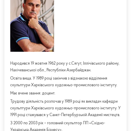
Народився 19 жовтня 1962 року у с.Сягут, Іллічівського району,
Нахічеванської обл., Республіки Азербайджан.
Освіта вища. У 1989 році закінчив з відзнакою відділення
скульптури Харківського художньо-промислового інституту.
Має вчене звання: доцент.
Трудову діяльність розпочав у 1989 році як викладач кафедри
скульптури Харківського художньо-промислового інституту. У
1991 році стажувався у Санкт-Петербурзькій Академії мистецтв.
З 2000 по 2003 рік – головний скульптор ПП «Східно-
Українська Академія Бізнесу».