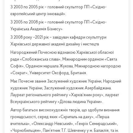
З 2003 по 2005 рік – головний скульптор ПП «Східно-
європейський центр інновацій».
З 2005 по 2008 рік – головний скульптор ПП «Східно-
Українська Академія Бізнесу»
З 2008 року –2021 рік – завідувач кафедри скульптури
Харківської державної академії дизайну і мистецтв
Нагороджений Почесною відзнакою Харківської обласної
ради «Слобожанська слава», Міжнародним орденом «Свята
Софія», Орденом маршала Жукова, Міжнародною нагородою
«Сократ», Університет Оксфорд, Британія.
Має Почесне звання Заслужений художник України, Народний
художник України, Заслужений художник Азербайджана.
Лауреат регіонального рейтингу «Харків’янин року», лауреат
Всеукраїнського рейтингу «Ділова людина України».
Автор багатьох високохудожніх творів, що здобули визнання
громадськості, серед яких «Скрипаль на даху», «Перша
вчителька», «Олександр Невський», «Генріх Семирадський»,
«Чорнобильцям», Пам’ятник Т.Г. Шевченку у м. Балаклія, та ін.