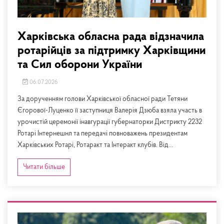
Харківська обласна рада відзначила
ротарійців за підтримку Харківщини
та Сил оборони України
06.07.2026
За дорученням голови Харківської обласної ради Тетяни
Єгорової-Луценко її заступниця Валерія Дзюба взяла участь в
урочистій церемонії інавгурації губернаторки Дистрикту 2232
Ротарі Інтернешнл та передачі повноважень президентам
Харківських Ротарі, Ротаракт та Інтеракт клубів. Від...
Читати більше