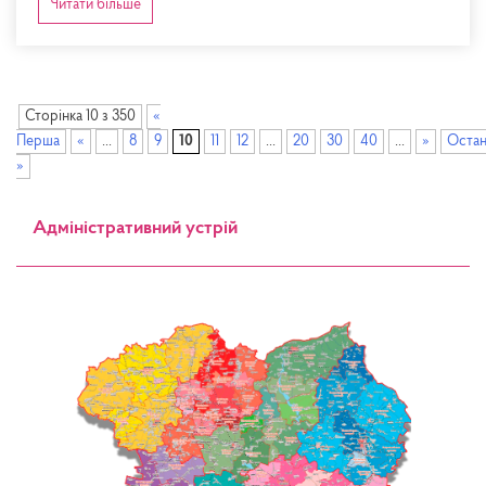
Читати більше
Сторінка 10 з 350
«
Перша
«
...
8
9
10
11
12
...
20
30
40
...
»
Оста
»
Адміністративний устрій