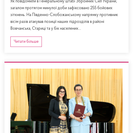
Як повідомили в Генеральному штабі Збройних Сил України,
загалом протягом минулої доби зафіксовано 255 бойових
зіткнень. На Південно-Слобожанському напрямку противник
вісім разів атакував позиції наших підрозділів в районі
Вовчанська, Стариці та у бік населених...
Читати більше