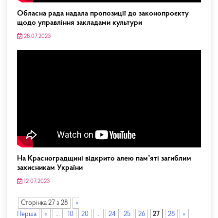
Обласна рада надала пропозиції до законопроєкту
щодо управління закладами культури
28.07.2023
На Красноградщині відкрито алею памʼяті загиблим
захисникам України
12.07.2023
Сторінка 27 з 28
«
Перша
«
...
10
20
...
24
25
26
27
28
»