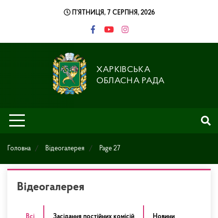
Skip
П’ЯТНИЦЯ, 7 СЕРПНЯ, 2026
to
content
ХАРКІВСЬКА
ОБЛАСНА РАДА
Головна
Відеогалерея
Page 27
Відеогалерея
Всі
Засідання постійних комісій
Новини