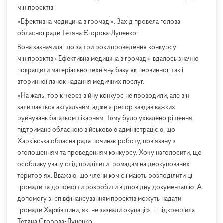
мініпроєктів
«Ефективна медицина в громаді». Захід провела голова
обласної ради Тетяна Єгорова-Луценко.
Вона
зазначила, що за три роки проведення конкурсу
мініпроэктів «Ефективна медицина в громаді» вдалось значно
покращити матеріально технічну базу як первинної, так і
вторинної ланок надання медичних послуг.
«На жаль, торік через війну конкурс не проводили, але він
залишається актуальним, адже агресор завдав важких
руйнувань багатьом лікарням. Тому було ухвалено рішення,
підтримане обласною військовою адміністрацією, що
Харківська обласна рада починає роботу, пов’язану з
оголошенням та проведенням конкурсу. Хочу наголосити, що
особливу увагу слід приділити громадам на деокупованих
територіях. Вважаю, що члени комісії мають розподілити ці
громади та допомогти розробити відповідну документацію. А
допомогу зі співфінансуванням проєктів можуть надати
громади Харківщини, які не зазнали окупації», – підкреслила
Тетяна Єгорова-Луценко.