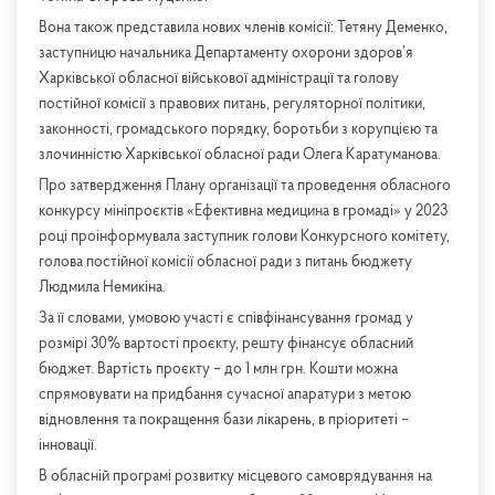
Вона також представила нових членів комісії: Тетяну Деменко,
заступницю начальника Департаменту охорони здоров’я
Харківської обласної військової адміністрації та голову
постійної комісії з правових питань, регуляторної політики,
законності, громадського порядку, боротьби з корупцією та
злочинністю Харківської обласної ради Олега Каратуманова.
Про затвердження Плану організації та проведення обласного
конкурсу мініпроєктів «Ефективна медицина в громаді» у 2023
році проінформувала заступник голови Конкурсного комітету,
голова постійної комісії обласної ради з питань бюджету
Людмила Немикіна.
За її словами, умовою участі є співфінансування громад у
розмірі 30% вартості проєкту, решту фінансує обласний
бюджет. Вартість проєкту – до 1 млн грн. Кошти можна
спрямовувати на придбання сучасної апаратури з метою
відновлення та покращення бази лікарень, в пріоритеті –
інновації.
В обласній програмі розвитку місцевого самоврядування на