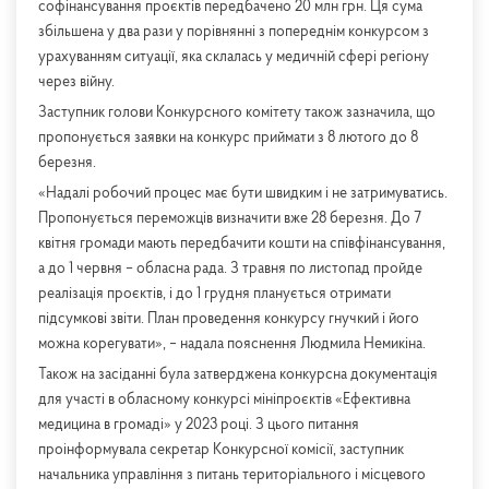
софінансування проєктів передбачено 20 млн грн. Ця сума
збільшена у два рази у порівнянні з попереднім конкурсом з
урахуванням ситуації, яка склалась у медичній сфері регіону
через війну.
Заступник голови Конкурсного комітету також зазначила, що
пропонується заявки на конкурс приймати з 8 лютого до 8
березня.
«Надалі робочий процес має бути швидким і не затримуватись.
Пропонується переможців визначити вже 28 березня. До 7
квітня громади мають передбачити кошти на співфінансування,
а до 1 червня – обласна рада. З травня по листопад пройде
реалізація проєктів, і до 1 грудня планується отримати
підсумкові звіти. План проведення конкурсу гнучкий і його
можна корегувати», – надала пояснення Людмила Немикіна.
Також на засіданні була затверджена конкурсна документація
для участі в обласному конкурсі мініпроєктів «Ефективна
медицина в громаді» у 2023 році. З цього питання
проінформувала секретар Конкурсної комісії, заступник
начальника управління з питань територіального і місцевого