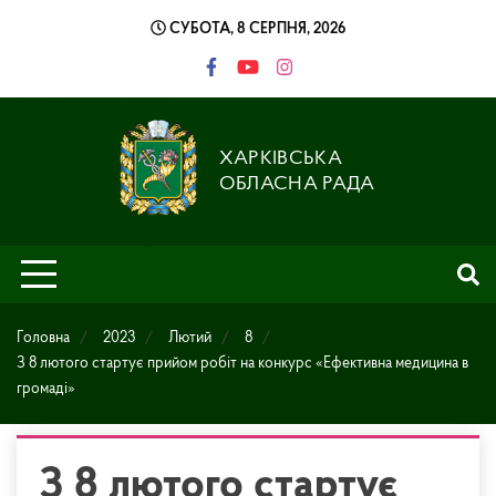
Skip
СУБОТА, 8 СЕРПНЯ, 2026
to
content
ХАРКІВСЬКА
ОБЛАСНА РАДА
Головна
2023
Лютий
8
З 8 лютого стартує прийом робіт на конкурс «Ефективна медицина в
громаді»
З 8 лютого стартує