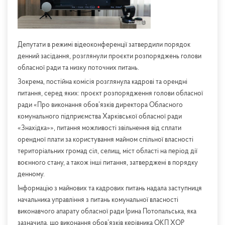
Депутати в режимі відеоконференції затвердили порядок
денний засідання, розглянули проєкти розпоряджень голови
обласної ради та низку поточних питань.
Зокрема, постійна комісія розглянула кадрові та орендні
питання, серед яких: проєкт розпорядження голови обласної
ради «Про виконання обов’язків директора Обласного
комунального підприємства Харківської обласної ради
«Знахідка»»,
питання можливості звільнення від сплати
орендної плати за користування майном спільної власності
територіальних громад сіл, селищ, міст області на період дії
воєнного стану, а також інші питання, затверджені в порядку
денному.
Інформацію з майнових та кадрових питань надала заступниця
начальника управління з питань комунальної власності
виконавчого апарату обласної ради Ірина Потопальська, яка
зазначила, що виконання обов’язків керівника ОКП ХОР