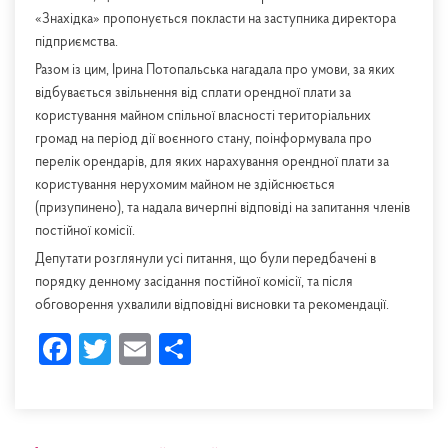
«Знахідка» пропонується покласти на заступника директора
підприємства.
Разом із цим, Ірина Потопальська нагадала про умови, за яких
відбувається звільнення від сплати орендної плати за
користування майном спільної власності територіальних
громад на період дії воєнного стану, поінформувала про
перелік орендарів, для яких нарахування орендної плати за
користування нерухомим майном не здійснюється
(призупинено), та надала вичерпні відповіді на запитання членів
постійної комісії.
Депутати розглянули усі питання, що були передбачені в
порядку денному засідання постійної комісії, та після
обговорення ухвалили відповідні висновки та рекомендації.
Facebook
Twitter
Email
Share