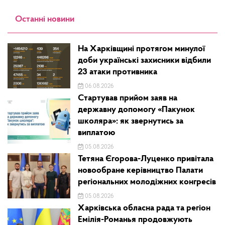
Останні новини
На Харківщині протягом минулої
доби українські захисники відбили
23 атаки противника
06.08.2026
Стартував прийом заяв на
державну допомогу «Пакунок
школяра»: як звернутись за
виплатою
05.08.2026
Тетяна Єгорова-Луценко привітала
новообране керівництво Палати
регіональних молодіжних конгресів
05.08.2026
Харківська обласна рада та регіон
Емілія-Романья продовжують