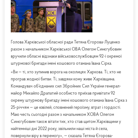
Голова Харківської обласної ради Тетяна Єгорова-Луценко
разом з начальником Харківської ОВА Олегом Синєгубовим
вручили обласні відзнаки військовослужбовцям 92-ї окремої
штурмової бригади імені кошового отамана Івана Сірка.
«Ви — ті, хто зупинив ворога на околицях Харкова. Ті, хто не
програв жодної битви. Ті, завдяки кому живе Харківщина.
Командувач об’єднаних сил Збройних Сил України генерал-
майор Михайло Драпатий особисто приїхав привітати 92
окрему штурмову бригаду імені кошового отамана Івана Сірка з
25-річчям — це ювілей, сповнений героїзму, втрат і гордості.
Маю честь сьогодні разом з начальником ХОВА Олегом
Синєгубовим також вітати тих, хто став щитом Харківщини у
найтемніші дні 2022 року, звільнили наші міста й села,
повернули віру в перемогу», — сказала Тетяна Єгорова-