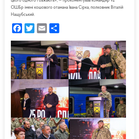
цього одного і бажають», — прокоментував командир 92
ОШБр імені кошового отамана Івана Сірка, полковник Віталій
Нащубський.
Facebook
Twitter
Email
Share