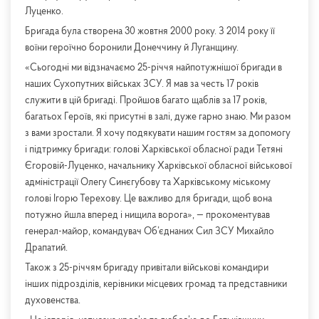
Луценко.
Бригада була створена 30 жовтня 2000 року. З 2014 року її
воїни героїчно боронили Донеччину й Луганщину.
«Сьогодні ми відзначаємо 25-річчя найпотужнішої бригади в
наших Сухопутних військах ЗСУ. Я мав за честь 17 років
служити в цій бригаді. Пройшов багато щаблів за 17 років,
багатьох Героїв, які присутні в залі, дуже гарно знаю. Ми разом
з вами зростали. Я хочу подякувати нашим гостям за допомогу
і підтримку бригади: голові Харківської обласної ради Тетяні
Єгоровій-Луценко, начальнику Харківської обласної військової
адміністрації Олегу Синєгубову та Харківському міському
голові Ігорю Терехову. Це важливо для бригади, щоб вона
потужно йшла вперед і нищила ворога», — прокоментував
генерал-майор, командувач Об’єднаних Сил ЗСУ Михайло
Драпатий.
Також з 25-річчям бригаду привітали військові командири
інших підрозділів, керівники місцевих громад та представники
духовенства.