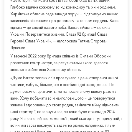
«Це історія, написана кров’ю та любов’ю до Батьківщини.
Глибоко вдячна кожному воїну, командиру та їхнім родинам.
Харківська обласна рада завжди поруч — підтримуємо наших
захисників рішеннями про допомогу та теплом сердець. Ваша
відвага — це спокій нашого неба. Ваша стійкість — це сила
України. Повертайтеся живими. Слава 92 бригаді! Слава
Героям! Слава Україні!», — наголосила Тетяна Єгорова-
Луценко.
У вересні 2022 року бригада спільно із Силами Оборони
розпочали контрнаступ, за результатами якого вдалося
звільнити майже всю Харківську область.
«Дуже багато теплих слів прозвучало в день створеної нашої
частини, мабуть, більше, ніж в особисті дні народження. Це
дуже приємно, це значить, ми на правильному шляху разом з
вами. Хочу побажати всім найголовнішого – це повернутися
живими і здоровими до своїх родин, закінчити війну, відновити
наші території, повернути все, як воно було станом до 2014
року. Я впевнений, що кожен воїн, який сьогодні тут присутній, і
воїни, які зараз виконують задачі на різних напрямках, тільки