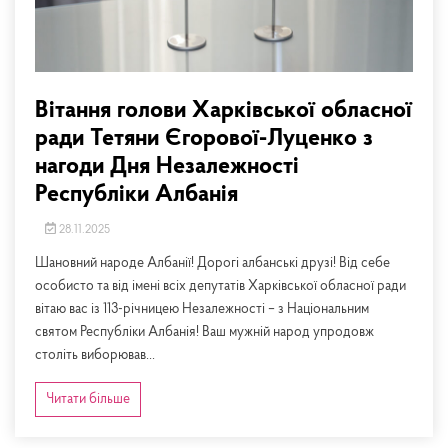
Вітання голови Харківської обласної
ради Тетяни Єгорової-Луценко з
нагоди Дня Незалежності
Республіки Албанія
28.11.2025
Шановний народе Албанії! Дорогі албанські друзі! Від себе
особисто та від імені всіх депутатів Харківської обласної ради
вітаю вас із 113-річницею Незалежності – з Національним
святом Республіки Албанія! Ваш мужній народ упродовж
століть виборював...
Читати більше