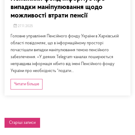
випадки маніпулювання щодо
можливості втрати пенсії
27.11.2025
Головне управління Пенсійного фонду України в Харківській
області повідомляє, що в інформаційному просторі
почастішали випадки маніпулювання темою пенсійного
забезпечення. «У деяких Telegram-каналах поширюється
неправдива інформація нібито від імені Пенсійного фонду
України про необхідність “подати...
Читати більше
Навігація
Старіші записи
записів