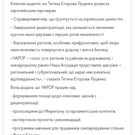
Ключові акценти, які Тетяна Єгорова-Луценко донесла
європейським партнерам:
– Справедливий мир, що ґрунтується на українських цінностях.
– Завершення децентралізації, яка залишається незмінним
курсом нашої держави з перших років незалежності.
– Відновлення регіонів, особливо прифронтових, щоб люди
мали можливість повернутися додому і жити в безпеці.
«УАРОР — голос усіх регіонів та районів на державному і
міжнародному рівнях.Наша Асоціація представляє два рівні —
регіональний і субрегіональний, що надає нам унікальну
відповідальність», – сказала Тетяна Єгорова-Луценко.
Вона додала, що УАРОР працює над:
• формуванням позиції щодо ключових законів з
децентралізації;
• пропозиціями до Мінрегіону та парламентських комітетів;
• експертизою проєктів і рекомендацій;
• програмами навчання для працівників самоврядування спільно