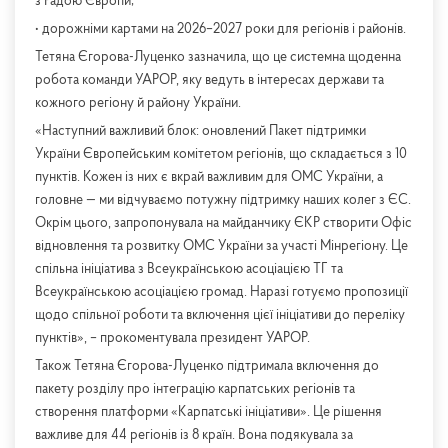
з Радою Європи;
• дорожніми картами на 2026–2027 роки для регіонів і районів.
Тетяна Єгорова-Луценко зазначила, що це системна щоденна
робота команди УАРОР, яку ведуть в інтересах держави та
кожного регіону й району України.
«Наступний важливий блок: оновлений Пакет підтримки
України Європейським комітетом регіонів, що складається з 10
пунктів. Кожен із них є вкрай важливим для ОМС України, а
головне — ми відчуваємо потужну підтримку наших колег з ЄС.
Окрім цього, запропонувала на майданчику ЄКР створити Офіс
відновлення та розвитку ОМС України за участі Мінрегіону. Це
спільна ініціатива з Всеукраїнською асоціацією ТГ та
Всеукраїнською асоціацією громад. Наразі готуємо пропозиції
щодо спільної роботи та включення цієї ініціативи до переліку
пунктів», – прокоментувала президент УАРОР.
Також Тетяна Єгорова-Луценко підтримала включення до
пакету розділу про інтеграцію карпатських регіонів та
створення платформи «Карпатські ініціативи». Це рішення
важливе для 44 регіонів із 8 країн. Вона подякувала за