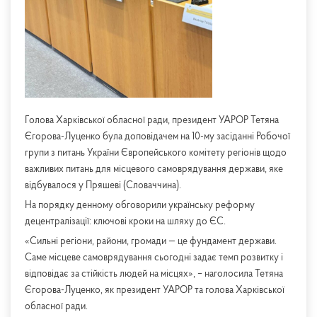
Голова Харківської обласної ради, президент УАРОР Тетяна
Єгорова-Луценко була доповідачем на 10-му засіданні Робочої
групи з питань України Європейського комітету регіонів щодо
важливих питань для місцевого самоврядування держави, яке
відбувалося у Пряшеві (Словаччина).
На порядку денному обговорили українську реформу
децентралізації: ключові кроки на шляху до ЄС.
«Сильні регіони, райони, громади — це фундамент держави.
Саме місцеве самоврядування сьогодні задає темп розвитку і
відповідає за стійкість людей на місцях», – наголосила Тетяна
Єгорова-Луценко, як президент УАРОР та голова Харківської
обласної ради.