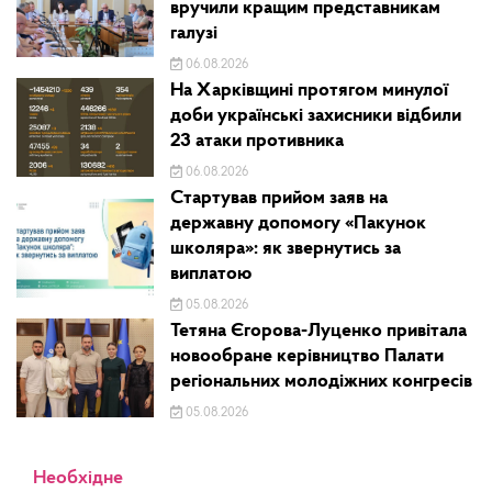
вручили кращим представникам
галузі
06.08.2026
На Харківщині протягом минулої
доби українські захисники відбили
23 атаки противника
06.08.2026
Стартував прийом заяв на
державну допомогу «Пакунок
школяра»: як звернутись за
виплатою
05.08.2026
Тетяна Єгорова-Луценко привітала
новообране керівництво Палати
регіональних молодіжних конгресів
05.08.2026
Необхідне