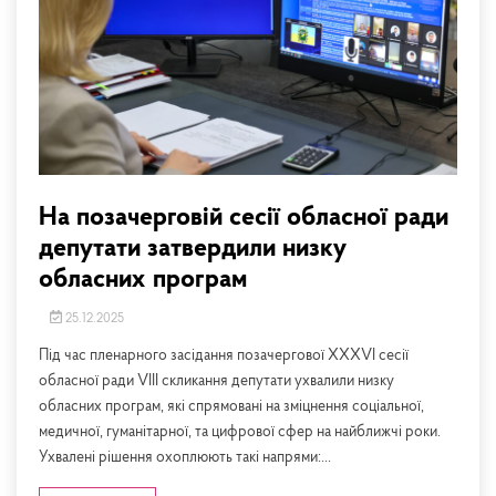
На позачерговій сесії обласної ради
депутати затвердили низку
обласних програм
25.12.2025
Під час пленарного засідання позачергової ХXХVІ сесії
обласної ради VІІІ скликання депутати ухвалили низку
обласних програм, які спрямовані на зміцнення соціальної,
медичної, гуманітарної, та цифрової сфер на найближчі роки.
Ухвалені рішення охоплюють такі напрями:...