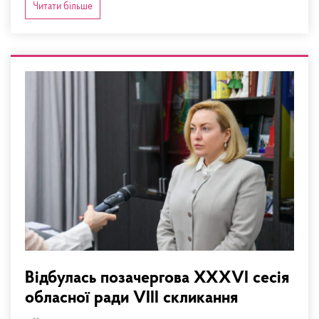
Читати більше
Відбулась позачергова XХХVІ сесія
обласної ради VIII скликання