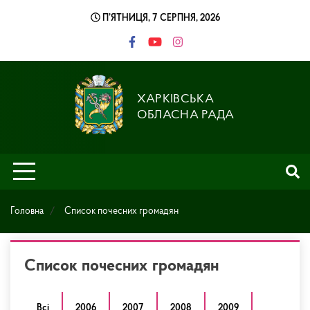
Skip
П’ЯТНИЦЯ, 7 СЕРПНЯ, 2026
to
content
ХАРКІВСЬКА
ОБЛАСНА РАДА
Головна
Cписок почесних громадян
Cписок почесних громадян
Всі
2006
2007
2008
2009