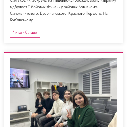
Сил України. Зокрема, на Південно-Слобожанському напрямку
відбулося 11 бойових зіткнень у районах Вовчанська,
Синельникового, Дворічанського, Красного Першого. На
Куп’янському...
Читати більше