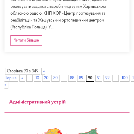
реалізувати завдяки співробітництву між Харківською
обласною радою, КНП ХОР «Центр протезування та
реабілітації» та Жешувським ортопедичним центром
(Республіка Польща). У...
Читати більше
Сторінка 90 з 349
«
Перша
«
...
10
20
30
...
88
89
90
91
92
...
100
»
Адміністративний устрій