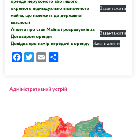
оренди нерухомого або іншого
окремого індивідуально визначеного
Завантажити
майна, що належить до державної
власності
Анкета про стан Майна і розрахунків за
Завантажити
Договором оренди
Довідка про намір передачі в оренду
Завантажити
Facebook
Twitter
Email
Share
Адміністративний устрій