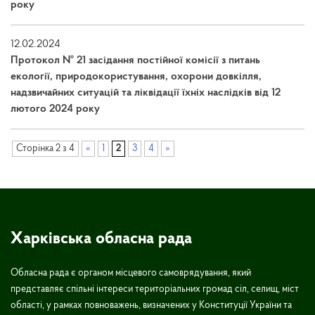
року
12.02.2024
Протокол № 21 засідання постійної комісії з питань
екології, природокористування, охорони довкілля,
надзвичайних ситуацій та ліквідації їхніх наслідків від 12
лютого 2024 року
Сторінка 2 з 4
«
1
2
3
4
»
Харківська обласна рада
Обласна рада є органом місцевого самоврядування, який
представляє спільні інтереси територіальних громад сіл, селищ, міст
області, у рамках повноважень, визначених у Конституції України та