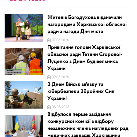
Жителів Богодухова відзначили
нагородами Харківської обласної
ради з нагоди Дня міста
07.08.2026
Привітання голови Харківської
обласної ради Тетяни Єгорової-
Луценко з Днем будівельника
України
09.08.2026
З Днем Військ зв’язку та
кібербезпеки Збройних Сил
України!
08.08.2026
Відбулося перше засідання
конкурсної комісії з відбору
незалежних членів наглядових рад
медичних закладів Харківщини