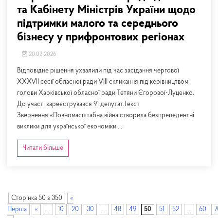
та Кабінету Міністрів України щодо
підтримки малого та середнього
бізнесу у прифронтових регіонах
20.03.2026
Відповідне рішення ухвалили під час засідання чергової
XXXVII сесії обласної ради VIII скликання під керівництвом
голови Харківської обласної ради Тетяни Єгорової-Луценко.
До участі зареєструвався 91 депутат.Текст
Звернення:«Повномасштабна війна створила безпрецедентні
виклики для української економіки....
Читати більше
Сторінка 50 з 350
«
Перша
«
...
10
20
30
...
48
49
50
51
52
...
60
7