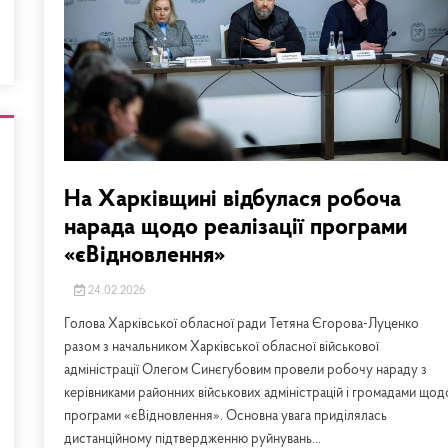
На Харківщині відбулася робоча
нарада щодо реалізації програми
«єВідновлення»
24.02.2026
Голова Харківської обласної ради Тетяна Єгорова-Луценко
разом з начальником Харківської обласної військової
адміністрації Олегом Синєгубовим провели робочу нараду з
керівниками районних військових адміністрацій і громадами щод
програми «єВідновлення». Основна увага приділялась
дистанційному підтвердженню руйнувань...