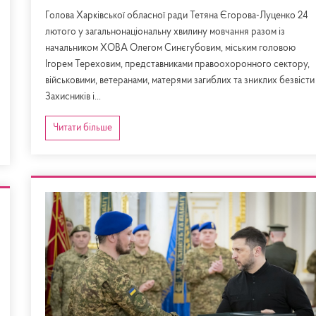
Голова Харківської обласної ради Тетяна Єгорова-Луценко 24
лютого у загальнонаціональну хвилину мовчання разом із
начальником ХОВА Олегом Синєгубовим, міським головою
Ігорем Тереховим, представниками правоохоронного сектору,
військовими, ветеранами, матерями загиблих та зниклих безвісти
Захисників і...
Читати більше