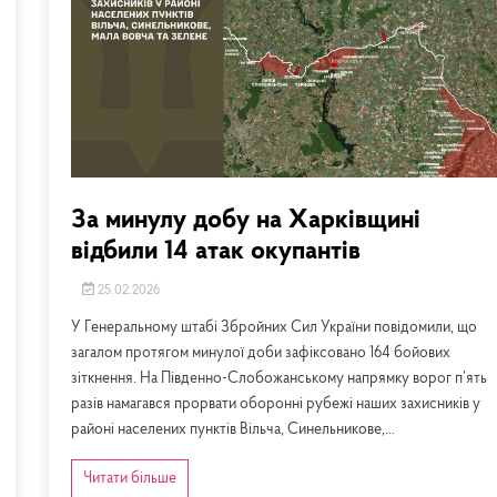
За минулу добу на Харківщині
відбили 14 атак окупантів
25.02.2026
У Генеральному штабі Збройних Сил України повідомили, що
загалом протягом минулої доби зафіксовано 164 бойових
зіткнення. На Південно-Слобожанському напрямку ворог п’ять
разів намагався прорвати оборонні рубежі наших захисників у
районі населених пунктів Вільча, Синельникове,...
Читати більше