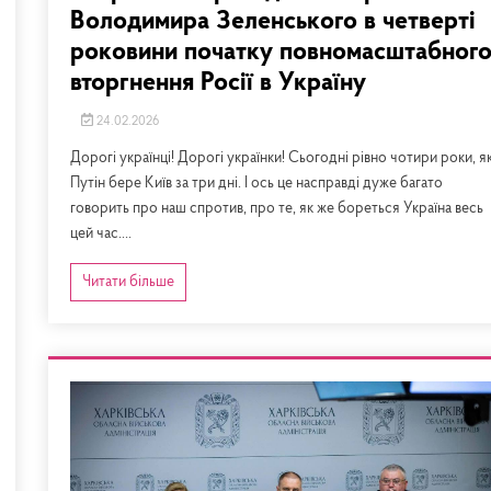
Володимира Зеленського в четверті
роковини початку повномасштабног
вторгнення Росії в Україну
24.02.2026
Дорогі українці! Дорогі українки! Сьогодні рівно чотири роки, я
Путін бере Київ за три дні. І ось це насправді дуже багато
говорить про наш спротив, про те, як же бореться Україна весь
цей час....
Читати більше