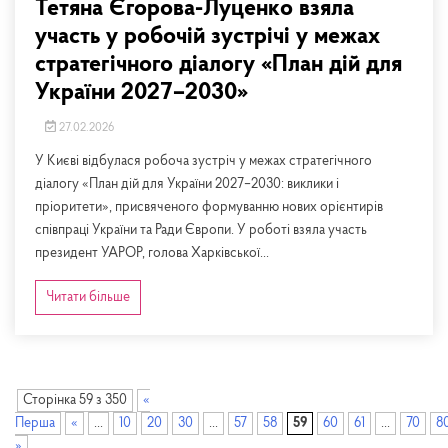
Тетяна Єгорова-Луценко взяла
участь у робочій зустрічі у межах
стратегічного діалогу «План дій для
України 2027–2030»
27.02.2026
У Києві відбулася робоча зустріч у межах стратегічного
діалогу «План дій для України 2027–2030: виклики і
пріоритети», присвяченого формуванню нових орієнтирів
співпраці України та Ради Європи. У роботі взяла участь
президент УАРОР, голова Харківської...
Читати більше
Сторінка 59 з 350
«
Перша
«
...
10
20
30
...
57
58
59
60
61
...
70
8
»