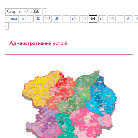
Сторінка 64 з 350
«
Перша
«
...
10
20
30
...
62
63
64
65
66
...
70
8
»
Адміністративний устрій