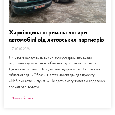
Харківщина отримала чотири
автомобілі від литовських партнерів
09.02.2026
Литовські та харківські волонтери-ротарійці передали
підприємству та установі обласної ради спецавтотранспорт.
Дві автівки отримало Комунальне підприємство Харківської
обласної ради «Обласний аптечний склад» для проєкту
«Мобільні аптечні пункти». Це дасть змогу жителям віддалених
громад отримувати...
Читати більше