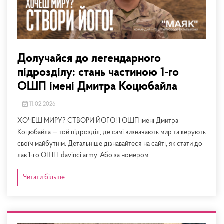
Долучайся до легендарного
підрозділу: стань частиною 1-го
ОШП імені Дмитра Коцюбайла
11.02.2026
ХОЧЕШ МИРУ? СТВОРИ ЙОГО! 1 ОШП імені Дмитра
Коцюбайла — той підрозділ, де самі визначають мир та керують
своїм майбутнім. Детальніше дізнавайтеся на сайті, як стати до
лав 1-го ОШП: davinci.army. Або за номером...
Читати більше