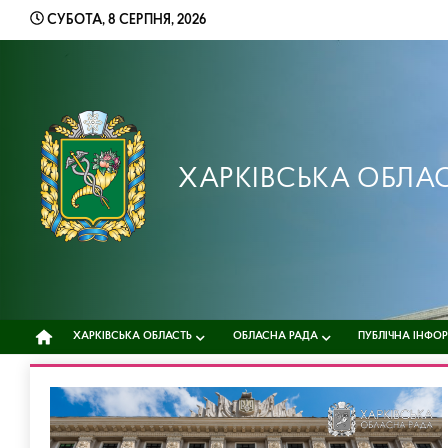
Skip
СУБОТА, 8 СЕРПНЯ, 2026
to
content
ХАРКІВСЬКА ОБЛА
ХАРКІВСЬКА ОБЛАСТЬ
ОБЛАСНА РАДА
ПУБЛІЧНА ІНФО