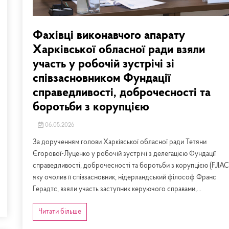
Фахівці виконавчого апарату
Харківської обласної ради взяли
участь у робочій зустрічі зі
співзасновником Фундації
справедливості, доброчесності та
боротьби з корупцією
06.05.2026
За дорученням голови Харківської обласної ради Тетяни
Єгорової-Луценко у робочій зустрічі з делегацією Фундації
справедливості, доброчесності та боротьби з корупцією (FJIAC
яку очолив її співзасновник, нідерландський філософ Франс
Герадтс, взяли участь заступник керуючого справами,...
Читати більше