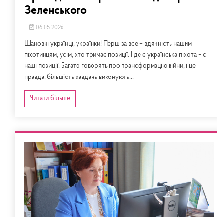
Зеленського
06.05.2026
Шановні українці, українки! Перш за все – вдячність нашим
піхотинцям, усім, хто тримає позиції. І де є українська піхота – є
наші позиції. Багато говорять про трансформацію війни, і це
правда: більшість завдань виконують...
Читати більше