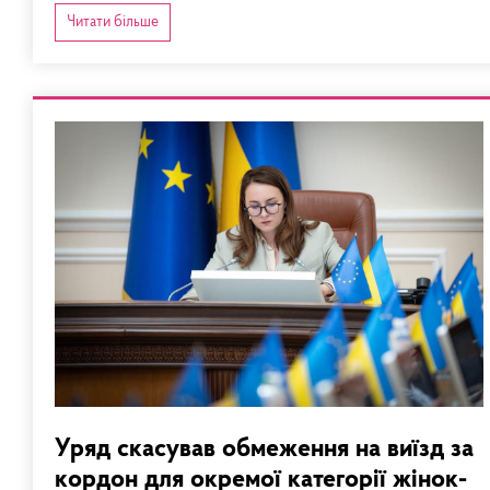
Читати більше
Уряд скасував обмеження на виїзд за
кордон для окремої категорії жінок-