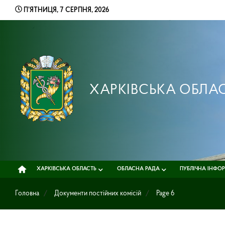
Skip
П’ЯТНИЦЯ, 7 СЕРПНЯ, 2026
to
content
ХАРКІВСЬКА ОБЛА
ХАРКІВСЬКА ОБЛАСТЬ
ОБЛАСНА РАДА
ПУБЛІЧНА ІНФО
Головна
Документи постійних комісій
Page 6