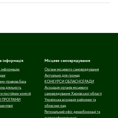
а інформація
Місцеве самоврядування
а інформацію
Органи місцевого самоврядування
дані
Актуально для громад
но-правова база
КОНКУРСИ ОБЛАСНОЇ РАДИ
рна діяльність
Асоціація органів місцевого
и постійних комісій
самоврядування Харківської області
І ПРОГРАМИ
Українська асоціація районних та
закупівлі
обласних рад
Регіональний офіс декарбонізації та