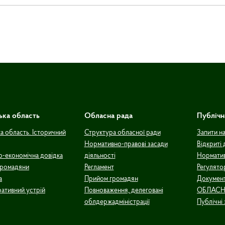
ька область
Обласна рада
Публічн
а область. Історичний
Структура обласної ради
Запити н
Нормативно-правові засади
Відкриті 
о-економічна довідка
діяльності
Норматив
громадяни
Регламент
Регулято
а
Прийом громадян
Документ
ративний устрій
Повноваження, делеговані
ОБЛАСН
облдержадміністрації
Публічні 