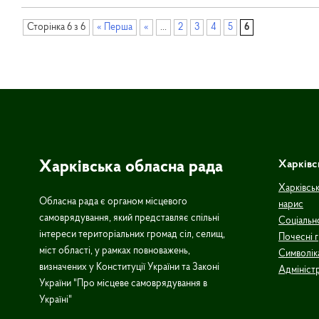
Сторінка 6 з 6
« Перша
«
...
2
3
4
5
6
Харківська обласна рада
Харківс
Харківськ
Обласна рада є органом місцевого
нарис
самоврядування, який представляє спільні
Соціальн
інтереси територіальних громад сіл, селищ,
Почесні 
міст області, у рамках повноважень,
Символік
визначених у Конституції України та Законі
Адмініст
України "Про місцеве самоврядування в
Україні"