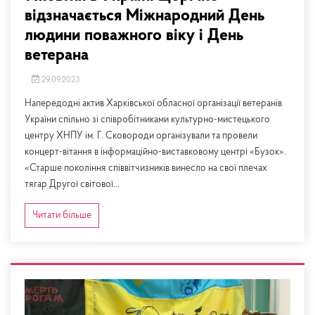
відзначається Міжнародний День
людини поважного віку і День
ветерана
29.09.2023
Напередодні актив Харківської обласної організації ветеранів
України спільно зі співробітниками культурно-мистецького
центру ХНПУ ім. Г. Сковороди організували та провели
концерт-вітання в інформаційно-виставковому центрі «Бузок».
«Старше покоління співвітчизників винесло на свої плечах
тягар Другої світової...
Читати більше